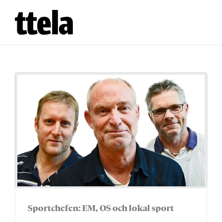
Fortsätt
till
innehållet
Sportchefen: EM, OS och lokal sport